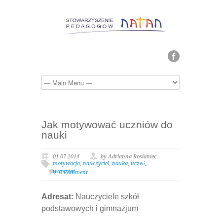
Jak motywować uczniów do
nauki
01 07 2014
by Adrianna Rosłaniec
motywacja
,
nauczyciel
,
nauka
,
uczeń
,
warsztat
0 Comment
Adresat:
Nauczyciele szkół
podstawowych i gimnazjum